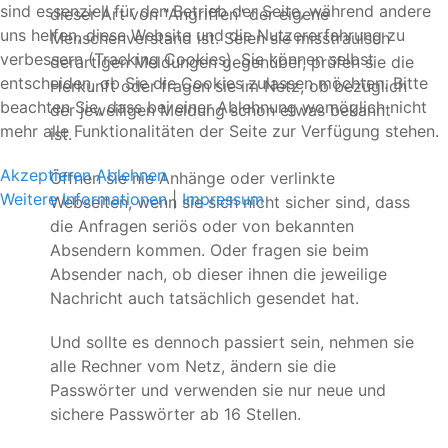
sind essenziell für den Betrieb der Seite, während andere
dieser Art von "Angriffen" der eigene
uns helfen, diese Website und die Nutzererfahrung zu
Menschenverstand ist. Seien sie misstrauisch
verbessern (Tracking Cookies). Sie können selbst
derartigen Meldungen gegenüber, prüfen sie die
entscheiden, ob Sie die Cookies zulassen möchten. Bitte
Herkunft oder fragen sie im Netz, ob bezüglich
beachten Sie, dass bei einer Ablehnung womöglich nicht
der jeweiligen Meldung schon etwas bekannt
mehr alle Funktionalitäten der Seite zur Verfügung stehen.
ist.
Akzeptieren
Ablehnen
Öffnen sie nie Anhänge oder verlinkte
Weitere Informationen
|
Impressum
Webseiten, wenn sie sich nicht sicher sind, dass
die Anfragen seriös oder von bekannten
Absendern kommen. Oder fragen sie beim
Absender nach, ob dieser ihnen die jeweilige
Nachricht auch tatsächlich gesendet hat.
Und sollte es dennoch passiert sein, nehmen sie
alle Rechner vom Netz, ändern sie die
Passwörter und verwenden sie nur neue und
sichere Passwörter ab 16 Stellen.